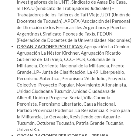
Investigadores de la UNT), Sindicato de Amas De Casa,
SITRAJU (Sindicato de Trabajadores Judiciales) –
Trabajadores de los Talleres de Tafí Viejo, UDT (Unión de
Docentes de Tucumán), APDFA (Asociación del Personal
de Dirección de los Ferrocarriles Argentinos y Puertos
Argentinos), Sindicato Peones de Taxis, FEDUN
(Federación de Docentes de la Universidades Nacionales)
ORGANIZACIONES POLITICAS:
Agrupación La Comino,
Agrupación La Néstor Kirchner, Agrupación Ricardo
Gutiérrez de Tafí Viejo, CCC– PCR, Columna de la
Militancia, Corriente Nacional de la Militancia, Frente
Grande, J.P- Junta de Clasificación, La 49, Liberpueblo,
Peronismo Auténtico, Peronismo 26 de Julio, Proyecto
Colectivo, Proyecto Popular, Movimiento Alfonsinista,
Unidad Ciudadana Tucumán, Unidad Ciudadana de
Alberdi, Unión y Progreso Social, Villa Carmela
Peronista
.
Peronismo Libertario, Causa Nacional,
Partido Provincial Podemos, La Resistencia K, Foro para
la Militancia
,
La Gervasio, Resistiendo con Aguante-
Tucumán, Octubres Tucumán, Patria Grande Tucumán,
UniversiKa.
ORGANIZACIONES PERIODISTAS – PRENSA