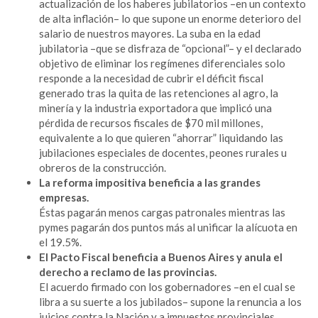
actualización de los haberes jubilatorios –en un contexto
de alta inflación– lo que supone un enorme deterioro del
salario de nuestros mayores. La suba en la edad
jubilatoria –que se disfraza de “opcional”– y el declarado
objetivo de eliminar los regímenes diferenciales solo
responde a la necesidad de cubrir el déficit fiscal
generado tras la quita de las retenciones al agro, la
minería y la industria exportadora que implicó una
pérdida de recursos fiscales de $70 mil millones,
equivalente a lo que quieren “ahorrar” liquidando las
jubilaciones especiales de docentes, peones rurales u
obreros de la construcción.
La reforma impositiva beneficia a las grandes
empresas.
Éstas pagarán menos cargas patronales mientras las
pymes pagarán dos puntos más al unificar la alícuota en
el 19.5%.
El Pacto Fiscal beneficia a Buenos Aires y anula el
derecho a reclamo de las provincias.
El acuerdo firmado con los gobernadores –en el cual se
libra a su suerte a los jubilados– supone la renuncia a los
juicios contra la Nación y a impuestos provinciales.