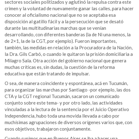
sectores sociales politizados y aglutinó la repulsa contra este
crimen y la voluntad de nuevamente ganar las calles, para hacer
conocer al oficialismo nacional que no se aceptaba esa
disposición al gatillo fácil y a la persecución que se desató
durante las multitudinarias marchas que se venían
desarrollando, con diferentes banderas (la de Ni una menos, la
de 2×1, la de la CGT, por ejemplo). Fueron importantes,
también, las medidas en relación a la Procuradora de la Nación,
la Dra. Gils Carbó, o cuando le quitaron la prisión domiciliaria a
Milagro Sala. Otra acción del gobierno nacional que genera
muchas críticas es, sin dudas, la cuestión de la reforma
educativa que están tratando de impulsar.
O sea, de manera coincidente y espontánea, acá en Tucumán,
para organizar las marchas por Santiago -por ejemplo, las dos
CTA y la CGT regional Tucumán, sacaron un comunicado
conjunto sobre este tema- y por otro lado, las actividades
vinculadas a la lectura de la sentencia por el Juicio Operativo
Independencia, hubo toda una movida llevada a cabo por
muchísimas agrupaciones de diversos orígenes varios que, con
esos objetivos, trabajaron conjuntamente.
Cuando supimos que en Buenos Aires se iba a hacer una