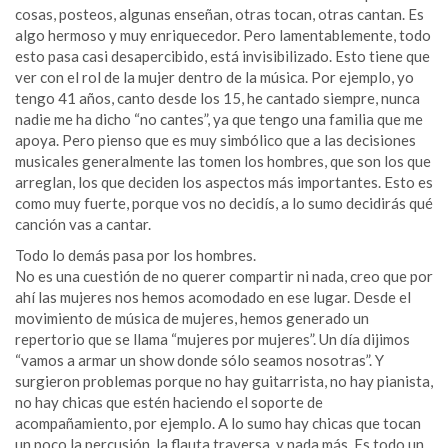
cosas, posteos, algunas enseñan, otras tocan, otras cantan. Es
algo hermoso y muy enriquecedor. Pero lamentablemente, todo
esto pasa casi desapercibido, está invisibilizado. Esto tiene que
ver con el rol de la mujer dentro de la música. Por ejemplo, yo
tengo 41 años, canto desde los 15, he cantado siempre, nunca
nadie me ha dicho “no cantes”, ya que tengo una familia que me
apoya. Pero pienso que es muy simbólico que a las decisiones
musicales generalmente las tomen los hombres, que son los que
arreglan, los que deciden los aspectos más importantes. Esto es
como muy fuerte, porque vos no decidís, a lo sumo decidirás qué
canción vas a cantar.
Todo lo demás pasa por los hombres.
No es una cuestión de no querer compartir ni nada, creo que por
ahí las mujeres nos hemos acomodado en ese lugar. Desde el
movimiento de música de mujeres, hemos generado un
repertorio que se llama “mujeres por mujeres”. Un día dijimos
“vamos a armar un show donde sólo seamos nosotras”. Y
surgieron problemas porque no hay guitarrista, no hay pianista,
no hay chicas que estén haciendo el soporte de
acompañamiento, por ejemplo. A lo sumo hay chicas que tocan
un poco la percusión, la flauta traversa, y nada más. Es todo un