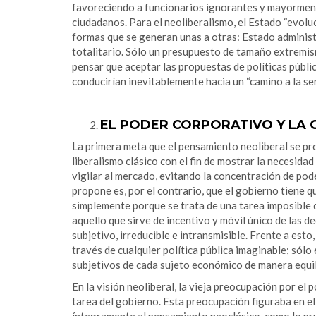
favoreciendo a funcionarios ignorantes y mayormente
ciudadanos. Para el neoliberalismo, el Estado “evolu
formas que se generan unas a otras: Estado administra
totalitario. Sólo un presupuesto de tamaño extremi
pensar que aceptar las propuestas de políticas públ
conducirían inevitablemente hacia un “camino a la se
EL PODER CORPORATIVO Y LA 
La primera meta que el pensamiento neoliberal se p
liberalismo clásico con el fin de mostrar la necesidad
vigilar al mercado, evitando la concentración de pod
propone es, por el contrario, que el gobierno tiene q
simplemente porque se trata de una tarea imposible de
aquello que sirve de incentivo y móvil único de las d
subjetivo, irreducible e intransmisible. Frente a est
través de cualquier política pública imaginable; sólo
subjetivos de cada sujeto económico de manera equil
En la visión neoliberal, la vieja preocupación por 
tarea del gobierno. Esta preocupación figuraba en el
íntegramente al pensamiento neoclásico, como lo prue