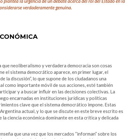
lo plantea la urgencia de un debate acerca del rol del Estado en la
onsiderarse verdaderamente genuina.
ECONÓMICA
za que neoliberalismo y verdadera democracia son cosas
ne el sistema democrático aparece, en primer lugar, el
s de la discusión”, lo que supone de los ciudadanos una
onal como importante móvil de sus acciones, esté también
icipar y a buscar influir en las decisiones colectivas. La
uego encarnadas en instituciones jurídicas y políticas
rimientos clave que el sistema democrático impone. Estas
rgentina actual, y lo que se discute en este breve escrito es
e la ciencia económica dominante en esta crítica y delicada
nseña que una vez que los mercados “informan” sobre los