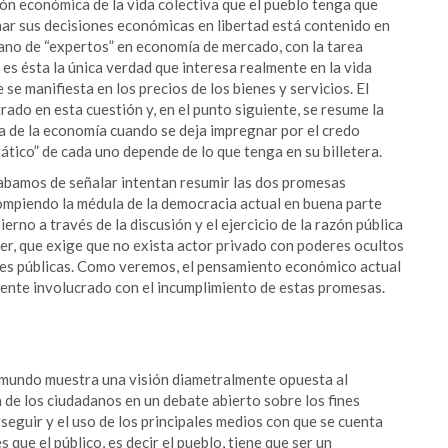
ión económica de la vida colectiva que el pueblo tenga que
mar sus decisiones económicas en libertad está contenido en
mano de “expertos” en economía de mercado, con la tarea
es ésta la única verdad que interesa realmente en la vida
e manifiesta en los precios de los bienes y servicios. El
rado en esta cuestión y, en el punto siguiente, se resume la
ia de la economía cuando se deja impregnar por el credo
tico” de cada uno depende de lo que tenga en su billetera.
cabamos de señalar intentan resumir las dos promesas
rompiendo la médula de la democracia actual en buena parte
erno a través de la discusión y el ejercicio de la razón pública
poder, que exige que no exista actor privado con poderes ocultos
tiones públicas. Como veremos, el pensamiento económico actual
mente involucrado con el incumplimiento de estas promesas.
l mundo muestra una visión diametralmente opuesta al
va de los ciudadanos en un debate abierto sobre los fines
seguir y el uso de los principales medios con que se cuenta
 que el público, es decir el pueblo, tiene que ser un