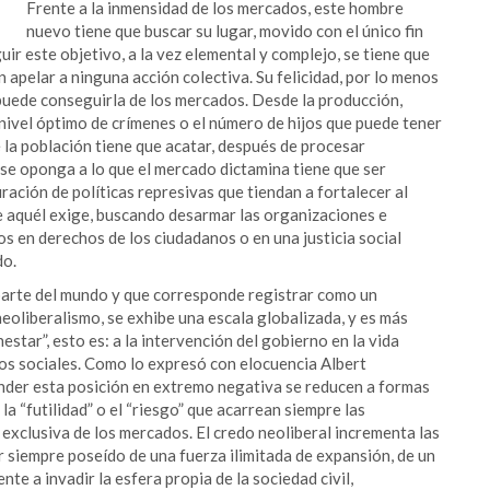
Frente a la inmensidad de los mercados, este hombre
nuevo tiene que buscar su lugar, movido con el único fin
ir este objetivo, a la vez elemental y complejo, se tiene que
 apelar a ninguna acción colectiva. Su felicidad, por lo menos
 puede conseguirla de los mercados. Desde la producción,
l nivel óptimo de crímenes o el número de hijos que puede tener
e la población tiene que acatar, después de procesar
 se oponga a lo que el mercado dictamina tiene que ser
ación de políticas represivas que tiendan a fortalecer al
e aquél exige, buscando desarmar las organizaciones e
s en derechos de los ciudadanos o en una justicia social
do.
 parte del mundo y que corresponde registrar como un
neoliberalismo, se exhibe una escala globalizada, y es más
star”, esto es: a la intervención del gobierno en la vida
os sociales. Como lo expresó con elocuencia Albert
nder esta posición en extremo negativa se reducen a formas
la “futilidad” o el “riesgo” que acarrean siempre las
 exclusiva de los mercados. El credo neoliberal incrementa las
r siempre poseído de una fuerza ilimitada de expansión, de un
e a invadir la esfera propia de la sociedad civil,