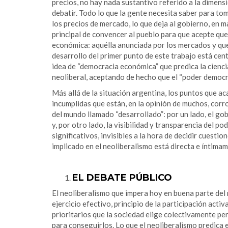
precios, no hay nada sustantivo referido a la dimens
debatir. Todo lo que la gente necesita saber para to
los precios de mercado, lo que deja al gobierno, en 
principal de convencer al pueblo para que acepte que 
económica: aquélla anunciada por los mercados y que s
desarrollo del primer punto de este trabajo está cent
idea de “democracia económica” que predica la cienc
neoliberal, aceptando de hecho que el “poder democrá
Más allá de la situación argentina, los puntos que a
incumplidas que están, en la opinión de muchos, cor
del mundo llamado “desarrollado”: por un lado, el gobi
y, por otro lado, la visibilidad y transparencia del 
significativos, invisibles a la hora de decidir cues
implicado en el neoliberalismo está directa e íntima
EL DEBATE PÚBLICO
El neoliberalismo que impera hoy en buena parte de
ejercicio efectivo, principio de la participación acti
prioritarios que la sociedad elige colectivamente per
para conseguirlos. Lo que el neoliberalismo predica es