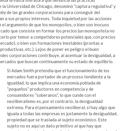
 la Universidad de Chicago, denominó “captura regulativa” y
bby
de las grandes corporaciones para conseguir del
n a sus propios intereses. Toda inquietud por las acciones
on el argumento de que los monopolios, o bien son inocuos
ercado que consiste en formar los precios (un monopolista no
cerlo por temor a competidores potenciales que, con precios
ercado), o bien son formaciones inestables (prontas a
roductivas, etc.). Lejos de poner en peligro el buen
ndes corporaciones contribuye, al acentuar la desigualdad, a
 mercados que buscan continuamente su estado de equilibrio.
Si Adam Smith pretendía que el funcionamiento de los
mercados fuera portador de un proceso tendiente a la
igualdad, lo que implica una economía poblada de
“pequeños” productores en competencia y de
consumidores “soberanos”, lo que cunde con el
neoliberalismo es, por el contrario, la desigualdad
extrema. Para el pensamiento neoliberal, si hay algo que
iguala a todas las empresas es justamente la desigualdad,
propiedad que se traslada al sujeto económico. Este
sujeto no es aquí un dato primitivo al que hay que