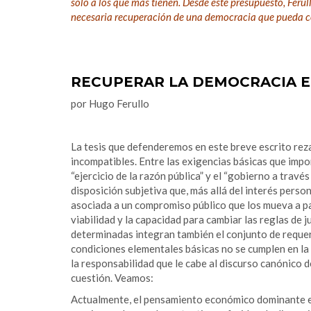
sólo a los que más tienen. Desde este presupuesto, Ferul
necesaria recuperación de una democracia que pueda c
RECUPERAR LA DEMOCRACIA 
por Hugo Ferullo
La tesis que defenderemos en este breve escrito re
incompatibles. Entre las exigencias básicas que impo
“ejercicio de la razón pública” y el “gobierno a travé
disposición subjetiva que, más allá del interés pers
asociada a un compromiso público que los mueva a part
viabilidad y la capacidad para cambiar las reglas de j
determinadas integran también el conjunto de reque
condiciones elementales básicas no se cumplen en la A
la responsabilidad que le cabe al discurso canónico d
cuestión. Veamos:
Actualmente, el pensamiento económico dominante e