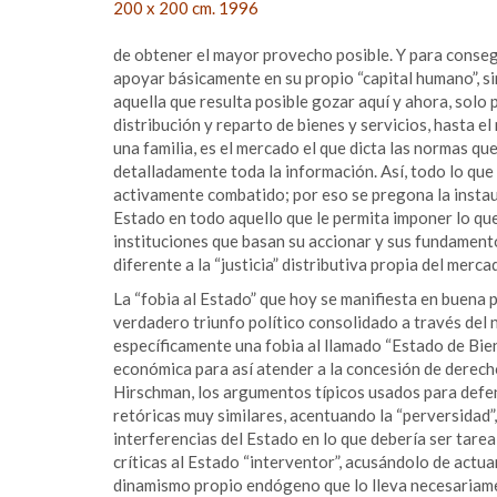
200 x 200 cm. 1996
de obtener el mayor provecho posible. Y para consegu
apoyar básicamente en su propio “capital humano”, sin
aquella que resulta posible gozar aquí y ahora, solo
distribución y reparto de bienes y servicios, hasta e
una familia, es el mercado el que dicta las normas qu
detalladamente toda la información. Así, todo lo que
activamente combatido; por eso se pregona la instaur
Estado en todo aquello que le permita imponer lo qu
instituciones que basan su accionar y sus fundamento
diferente a la “justicia” distributiva propia del merca
La “fobia al Estado” que hoy se manifiesta en buena
verdadero triunfo político consolidado a través del 
específicamente una fobia al llamado “Estado de Biene
económica para así atender a la concesión de derech
Hirschman, los argumentos típicos usados para defe
retóricas muy similares, acentuando la “perversidad”, 
interferencias del Estado en lo que debería ser tarea
críticas al Estado “interventor”, acusándolo de actua
dinamismo propio endógeno que lo lleva necesariament