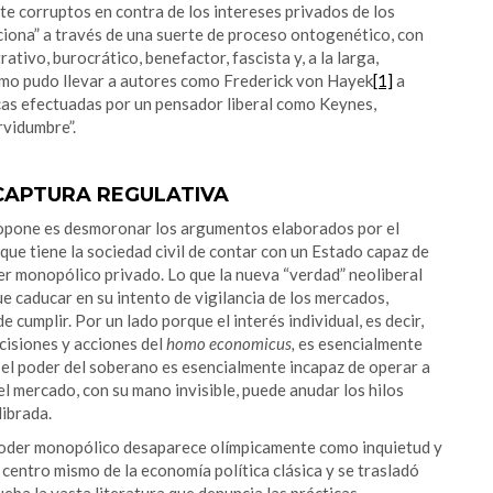
 corruptos en contra de los intereses privados de los
ciona” a través de una suerte de proceso ontogenético, con
tivo, burocrático, benefactor, fascista y, a la larga,
smo pudo llevar a autores como Frederick von Hayek
[1]
a
icas efectuadas por un pensador liberal como Keynes,
rvidumbre”.
CAPTURA REGULATIVA
ropone es desmoronar los argumentos elaborados por el
 que tiene la sociedad civil de contar con un Estado capaz de
er monopólico privado. Lo que la nueva “verdad” neoliberal
ue caducar en su intento de vigilancia de los mercados,
 cumplir. Por un lado porque el interés individual, es decir,
ecisiones y acciones del
homo economicus,
es esencialmente
o, el poder del soberano es esencialmente incapaz de operar a
 el mercado, con su mano invisible, puede anudar los hilos
ibrada.
el poder monopólico desaparece olímpicamente como inquietud y
 centro mismo de la economía política clásica y se trasladó
ba la vasta literatura que denuncia las prácticas