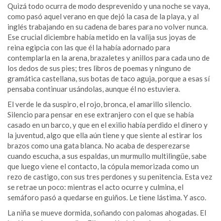
Quizá todo ocurra de modo desprevenido y una noche se vaya,
como pasó aquel verano en que dejó la casa de la playa, y al
inglés trabajando en su cadena de bares para no volver nunca.
Ese crucial diciembre había metido en la valija sus joyas de
reina egipcia con las que él la había adornado para
contemplarla en la arena, brazaletes y anillos para cada uno de
los dedos de sus pies; tres libros de poemas y ninguno de
gramática castellana, sus botas de taco aguja, porque a esas sí
pensaba continuar usándolas, aunque él no estuviera.
El verde le da suspiro, el rojo, bronca, el amarillo silencio.
Silencio para pensar en ese extranjero con el que se había
casado en un barco, y que en el exilio había perdido el dinero y
la juventud, algo que ella aún tiene y que siente al estirar los
brazos como una gata blanca. No acaba de desperezarse
cuando escucha, a sus espaldas, un murmullo multilingüe, sabe
que luego viene el contacto, la cópula memorizada como un
rezo de castigo, con sus tres perdones y su penitencia. Esta vez
se retrae un poco: mientras el acto ocurre y culmina, el
semáforo pasó a quedarse en guiños. Le tiene lástima. Y asco.
La niña se mueve dormida, soñando con palomas ahogadas. El