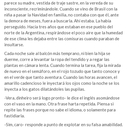
parece su madre, vestida de traje sastre, en la vereda de su
inconsciente, recriminándole. Cuando se vino de Brasil con la
niña a pasar la Navidad en familia, no contaba con que él, ante
la demora de meses, fuera a buscarla. Ahí estaba. La había
perseguido. Hacía tres años que estaban en ese pueblo del
norte de la Argentina, respirándose el poco aire que la humedad
de ese clima les dejaba entre las comisuras cuando paraban de
insultarse.
Cada noche sale al balcón más temprano, ni bien la hija se
duerme, corre a levantar la ropa del tendido y a regar las
plantas en cámara lenta. Cuando termina la tarea, fija la mirada
de nuevo en el semáforo, en el rojo tozudo que tanto conoce y
en el verde que tanto aventura. Cuando las horas avancen, el
amarillo cadencioso le inyectará los ojos como la noche se los
inyecta a los gatos dilatándoles las pupilas.
-Vera, dinheiro será logo pronto- le dice el inglés asomándose
con el vaso en la mano. Otra frase harta repetida. Piensa si
repite las frases porque no sabe el idioma, o solamente para
fastidiarla.
-Sim, caro- responde a punto de explotar en su falsa amabilidad.