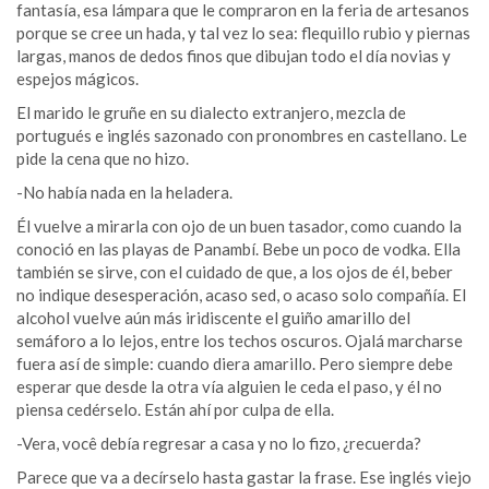
fantasía, esa lámpara que le compraron en la feria de artesanos
porque se cree un hada, y tal vez lo sea: flequillo rubio y piernas
largas, manos de dedos finos que dibujan todo el día novias y
espejos mágicos.
El marido le gruñe en su dialecto extranjero, mezcla de
portugués e inglés sazonado con pronombres en castellano. Le
pide la cena que no hizo.
-No había nada en la heladera.
Él vuelve a mirarla con ojo de un buen tasador, como cuando la
conoció en las playas de Panambí. Bebe un poco de vodka. Ella
también se sirve, con el cuidado de que, a los ojos de él, beber
no indique desesperación, acaso sed, o acaso solo compañía. El
alcohol vuelve aún más iridiscente el guiño amarillo del
semáforo a lo lejos, entre los techos oscuros. Ojalá marcharse
fuera así de simple: cuando diera amarillo. Pero siempre debe
esperar que desde la otra vía alguien le ceda el paso, y él no
piensa cedérselo. Están ahí por culpa de ella.
-Vera, você debía regresar a casa y no lo fizo, ¿recuerda?
Parece que va a decírselo hasta gastar la frase. Ese inglés viejo