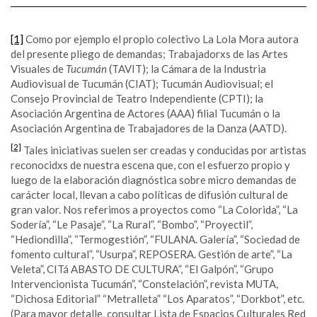
[1]
Como por ejemplo el propio colectivo La Lola Mora autora
del presente pliego de demandas; Trabajadorxs de las Artes
Visuales de
Tucumán
(TAVIT); la Cámara de la Industria
Audiovisual de Tucumán (CIAT); Tucumán Audiovisual; el
Consejo Provincial de Teatro Independiente (CPTI); la
Asociación Argentina de Actores (AAA) filial Tucumán o la
Asociación Argentina de Trabajadores de la Danza (AATD).
[2]
Tales iniciativas suelen ser creadas y conducidas por artistas
reconocidxs de nuestra escena que, con el esfuerzo propio y
luego de la elaboración diagnóstica sobre micro demandas de
carácter local, llevan a cabo políticas de difusión cultural de
gran valor. Nos referimos a proyectos como “La Colorida”, “La
Sodería”, “Le Pasaje”, “La Rural”, “Bombo”, “Proyectil”,
“Hediondilla”, “Termogestión”, “FULANA. Galería”, “Sociedad de
fomento cultural”, “Usurpa”, REPOSERA. Gestión de arte”, “La
Veleta”, CITá ABASTO DE CULTURA”, “El Galpón”, “Grupo
Intervencionista Tucumán”, “Constelación”, revista MUTA,
“Dichosa Editorial” “Metralleta” “Los Aparatos”, “Dorkbot”, etc.
(Para mayor detalle, consultar Lista de Espacios Culturales Red