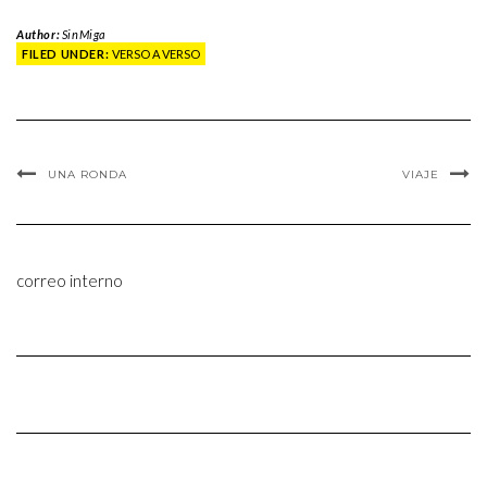
Author:
SinMiga
FILED UNDER:
VERSO A VERSO
UNA RONDA
VIAJE
correo interno