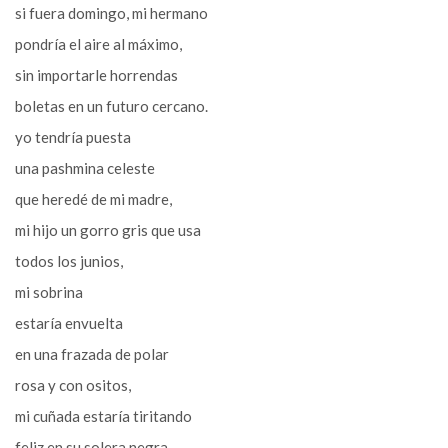
si fuera domingo, mi hermano
pondría el aire al máximo,
sin importarle horrendas
boletas en un futuro cercano.
yo tendría puesta
una pashmina celeste
que heredé de mi madre,
mi hijo un gorro gris que usa
todos los junios,
mi sobrina
estaría envuelta
en una frazada de polar
rosa y con ositos,
mi cuñada estaría tiritando
feliz en su solera negra