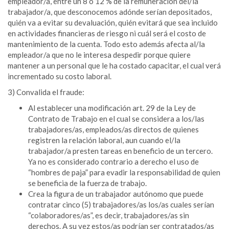
empleador/a, entre un 8 o 12 % de la remuneración del/la
trabajador/a, que desconocemos adónde serían depositados,
quién va a evitar su devaluación, quién evitará que sea incluido
en actividades financieras de riesgo ni cuál será el costo de
mantenimiento de la cuenta. Todo esto además afecta al/la
empleador/a que no le interesa despedir porque quiere
mantener a un personal que le ha costado capacitar, el cual verá
incrementado su costo laboral.
3) Convalida el fraude:
Al establecer una modificación art. 29 de la Ley de
Contrato de Trabajo en el cual se considera a los/las
trabajadores/as, empleados/as directos de quienes
registren la relación laboral, aun cuando el/la
trabajador/a presten tareas en beneficio de un tercero.
Ya no es considerado contrario a derecho el uso de
“hombres de paja” para evadir la responsabilidad de quien
se beneficia de la fuerza de trabajo.
Crea la figura de un trabajador autónomo que puede
contratar cinco (5) trabajadores/as los/as cuales serían
“colaboradores/as”, es decir, trabajadores/as sin
derechos. A su vez estos/as podrían ser contratados/as