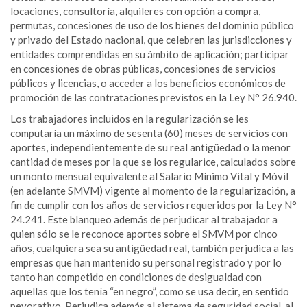
locaciones, consultoría, alquileres con opción a compra,
permutas, concesiones de uso de los bienes del dominio público
y privado del Estado nacional, que celebren las jurisdicciones y
entidades comprendidas en su ámbito de aplicación; participar
en concesiones de obras públicas, concesiones de servicios
públicos y licencias, o acceder a los beneficios económicos de
promoción de las contrataciones previstos en la Ley N° 26.940.
Los trabajadores incluidos en la regularización se les
computaría un máximo de sesenta (60) meses de servicios con
aportes, independientemente de su real antigüedad o la menor
cantidad de meses por la que se los regularice, calculados sobre
un monto mensual equivalente al Salario Mínimo Vital y Móvil
(en adelante SMVM) vigente al momento de la regularización, a
fin de cumplir con los años de servicios requeridos por la Ley N°
24.241. Este blanqueo además de perjudicar al trabajador a
quien sólo se le reconoce aportes sobre el SMVM por cinco
años, cualquiera sea su antigüedad real, también perjudica a las
empresas que han mantenido su personal registrado y por lo
tanto han competido en condiciones de desigualdad con
aquellas que los tenía “en negro”, como se usa decir, en sentido
peyorativo. Perjudica además al sistema de seguridad social, al