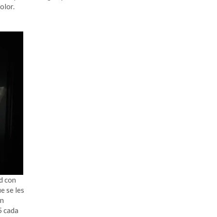
olor.
d con
e se les
un
5 cada