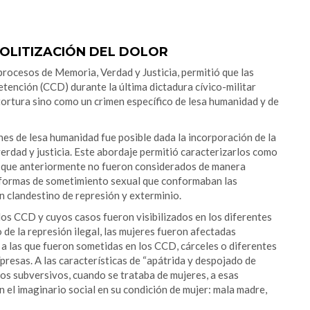
POLITIZACIÓN DEL DOLOR
procesos de Memoria, Verdad y Justicia, permitió que las
etención (CCD) durante la última dictadura cívico-militar
ortura sino como un crimen específico de lesa humanidad y de
es de lesa humanidad fue posible dada la incorporación de la
erdad y justicia. Este abordaje permitió caracterizarlos como
a que anteriormente no fueron considerados de manera
s formas de sometimiento sexual que conformaban las
an clandestino de represión y exterminio.
los CCD y cuyos casos fueron visibilizados en los diferentes
 de la represión ilegal, las mujeres fueron afectadas
l a las que fueron sometidas en los CCD, cárceles o diferentes
esas. A las características de “apátrida y despojado de
os subversivos, cuando se trataba de mujeres, a esas
n el imaginario social en su condición de mujer: mala madre,