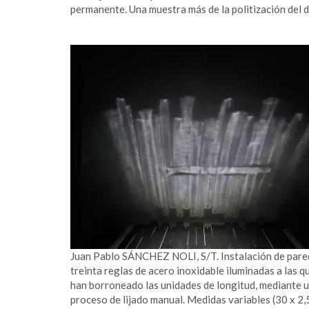
permanente. Una muestra más de la politización del d
Juan Pablo SÁNCHEZ NOLI, S/T. Instalación de pare
treinta reglas de acero inoxidable iluminadas a las qu
han borroneado las unidades de longitud, mediante 
proceso de lijado manual. Medidas variables (30 x 2,