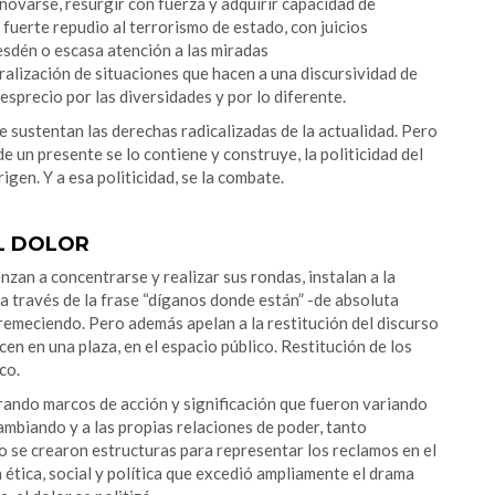
novarse, resurgir con fuerza y adquirir capacidad de
 fuerte repudio al terrorismo de estado, con juicios
esdén o escasa atención a las miradas
ralización de situaciones que hacen a una discursividad de
esprecio por las diversidades y por lo diferente.
e sustentan las derechas radicalizadas de la actualidad. Pero
 un presente se lo contiene y construye, la politicidad del
gen. Y a esa politicidad, se la combate.
EL DOLOR
n a concentrarse y realizar sus rondas, instalan a la
 a través de la frase “díganos donde están” -de absoluta
tremeciendo. Pero además apelan a la restitución del discurso
cen en una plaza, en el espacio público. Restitución de los
co.
rando marcos de acción y significación que fueron variando
ambiando y a las propias relaciones de poder, tanto
o se crearon estructuras para representar los reclamos en el
 ética, social y política que excedió ampliamente el drama