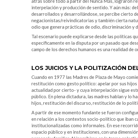
atrás sobre todo a partir del Nunca Más, lograron re
interpelación y producción de sentido. Y aún más: del
desarrollados y desarrollándose, se percibe cierto d
negacionistas/reivindicatorias y también cierta natu
odio que genera prácticas de odio, discriminación y d
Tal escenario puede explicarse desde las políticas qu
específicamente en la disputa por un pasado que desde
campo de los derechos humanos es una realidad de ori
LOS JUICIOS Y LA POLITIZACIÓN D
Cuando en 1977 las Madres de Plaza de Mayo comienza
restitución como gesto político: apelar por sus hijos
actualidad por cierto- y cuya interpelación sigue es
público. En plena dictadura, las madres hablan y lo ha
hijos, restitución del discurso, restitución de lo políti
A partir de ese momento fundante se fueron configu
en relación a los contextos socio-político que iban c
institucionalizadas como informales. En ese recorrid
espacio público y en instituciones, con una dimensión