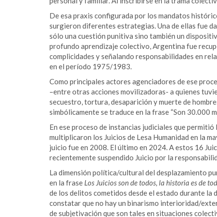
personal y familiar. Al inscribirse en la trama colectiv
De esa praxis configurada por los mandatos históricos
surgieron diferentes estrategias. Una de ellas fue da
sólo una cuestión punitiva sino también un dispositi
profundo aprendizaje colectivo, Argentina fue recu
complicidades y señalando responsabilidades en rela
en el período 1975/1983.
Como principales actores agenciadores de ese proces
–entre otras acciones movilizadoras- a quienes tuvie
secuestro, tortura, desaparición y muerte de hombres
simbólicamente se traduce en la frase “Son 30.000 mi
En ese proceso de instancias judiciales que permitió 
multiplicaron los Juicios de Lesa Humanidad en la ma
juicio fue en 2008. El último en 2024. A estos 16 Juic
recientemente suspendido Juicio por la responsabilid
La dimensión política/cultural del desplazamiento pun
en la frase
Los Juicios son de todos, la historia es de to
de los delitos cometidos desde el estado durante la d
constatar que no hay un binarismo interioridad/exte
de subjetivación que son tales en situaciones colect