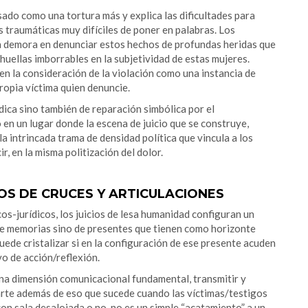
do como una tortura más y explica las dificultades para
 traumáticas muy difíciles de poner en palabras. Los
 la demora en denunciar estos hechos de profundas heridas que
huellas imborrables en la subjetividad de estas mujeres.
 en la consideración de la violación como una instancia de
propia víctima quien denuncie.
ica sino también de reparación simbólica por el
 en un lugar donde la escena de juicio que se construye,
la intrincada trama de densidad política que vincula a los
, en la misma politización del dolor.
OS DE CRUCES Y ARTICULACIONES
os-jurídicos, los juicios de lesa humanidad configuran un
 de memorias sino de presentes que tienen como horizonte
ede cristalizar si en la configuración de ese presente acuden
vo de acción/reflexión.
 una dimensión comunicacional fundamental, transmitir y
parte además de eso que sucede cuando las víctimas/testigos
con sala desalojada o no, no es un simple “acatamiento” a un