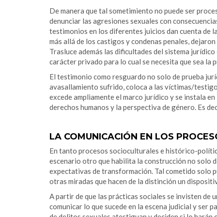
De manera que tal sometimiento no puede ser procesa
denunciar las agresiones sexuales con consecuencias
testimonios en los diferentes juicios dan cuenta de
más allá de los castigos y condenas penales, dejaron 
Trasluce además las dificultades del sistema jurídico
carácter privado para lo cual se necesita que sea la 
El testimonio como resguardo no solo de prueba juríd
avasallamiento sufrido, coloca a las víctimas/testigo
excede ampliamente el marco jurídico y se instala en 
derechos humanos y la perspectiva de género. Es decir
LA COMUNICACIÓN EN LOS PROCES
En tanto procesos socioculturales e histórico-polític
escenario otro que habilita la construcción no solo
expectativas de transformación. Tal cometido solo pu
otras miradas que hacen de la distinción un dispositi
A partir de que las prácticas sociales se invisten de
comunicar lo que sucede en la escena judicial y ser 
de delitos sexuales atestiguan y deciden si lo harán 