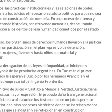
a, el dolor se politizó.
, las prácticas institucionales y las relaciones de poder,
rle a los Juicios el necesario estatuto político para que no sea
vo de construcción de memoria. En un proceso de intenso y
perando historias, construyendo memorias, desocultando
ción a los delitos de lesa humanidad cometidos por el estado
o, los organismos de derechos humanos llevaron a la justicia
ron participación en el plan represivo de detención,
, mujeres, jóvenes y hasta niñes que material y
l”.
la derogación de las leyes de impunidad, se iniciaron y
yoría de las provincias argentinas. En Tucumán el primer
ios le esperan el Juicio por los hermanos Arancibia y el
ad empresarial del Ingenio Fronterita.
itivo de Juicio y Castigo a Memoria, Verdad, Justicia, tiene
dos
, su mayor expresión. El probado daño transgeneracional
ictadura al escuchar los testimonios en un juicio, permite
rioridad, sino procesos históricos donde se inscriben modos
ivas que se indagan y se reflexionan en construcción