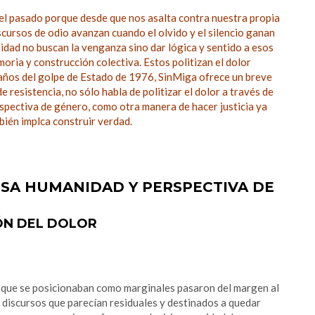
el pasado porque desde que nos asalta contra nuestra propia
scursos de odio avanzan cuando el olvido y el silencio ganan
nidad no buscan la venganza sino dar lógica y sentido a esos
ria y construcción colectiva. Estos politizan el dolor
0 años del golpe de Estado de 1976, SinMiga ofrece un breve
 resistencia, no sólo habla de politizar el dolor a través de
rspectiva de género, como otra manera de hacer justicia ya
mbién implca construir verdad.
ESA HUMANIDAD Y PERSPECTIVA DE
ÓN DEL DOLOR
s que se posicionaban como marginales pasaron del margen al
 discursos que parecían residuales y destinados a quedar