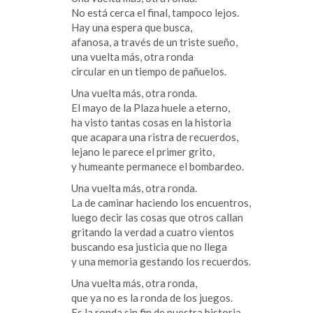
No está cerca el final, tampoco lejos.
Hay una espera que busca,
afanosa, a través de un triste sueño,
una vuelta más, otra ronda
circular en un tiempo de pañuelos.
Una vuelta más, otra ronda.
El mayo de la Plaza huele a eterno,
ha visto tantas cosas en la historia
que acapara una ristra de recuerdos,
lejano le parece el primer grito,
y humeante permanece el bombardeo.
Una vuelta más, otra ronda.
La de caminar haciendo los encuentros,
luego decir las cosas que otros callan
gritando la verdad a cuatro vientos
buscando esa justicia que no llega
y una memoria gestando los recuerdos.
Una vuelta más, otra ronda,
que ya no es la ronda de los juegos.
Es la ronda sin fin de nuestra historia