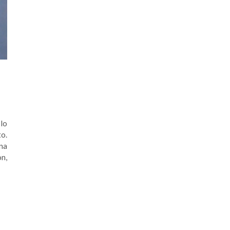
fo
 lo
to.
na
on,