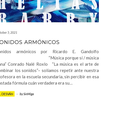
tober 5, 2021
ONIDOS ARMÓNICOS
onidos armónicos por Ricardo E. Gandolfo
Música porque sí / música
ana” Conrado Nalé Roxlo “La música es el arte de
mbinar los sonidos“– solíamos repetir ante nuestra
ofesora en la escuela secundaria, sin percibir en esa
astada fórmula cuán verdadera era su…
L DESVÁN
-
by
SinMiga