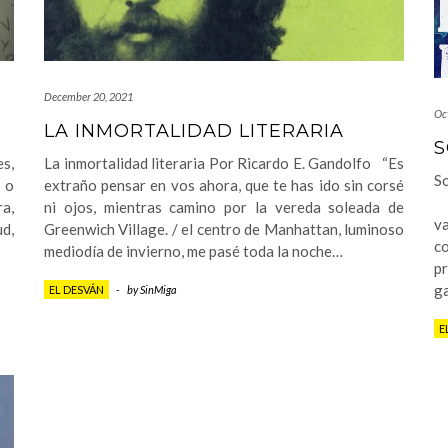
December 20, 2021
Oc
LA INMORTALIDAD LITERARIA
S
s,
La inmortalidad literaria Por Ricardo E. Gandolfo “Es
S
 o
extraño pensar en vos ahora, que te has ido sin corsé
“
ra,
ni ojos, mientras camino por la vereda soleada de
v
d,
Greenwich Village. / el centro de Manhattan, luminoso
co
mediodía de invierno, me pasé toda la noche…
pr
g
EL DESVÁN
-
by
SinMiga
E