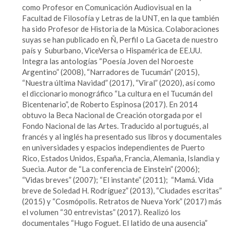
como Profesor en Comunicación Audiovisual en la
Facultad de Filosofía y Letras de la UNT, en la que también
ha sido Profesor de Historia de la Música. Colaboraciones
suyas se han publicado en Ñ, Perfil o La Gaceta de nuestro
país y Suburbano, ViceVersa o Hispamérica de EE.UU.
Integra las antologías “Poesía Joven del Noroeste
Argentino” (2008), “Narradores de Tucumán” (2015),
“Nuestra última Navidad” (2017), “Viral” (2020), así como
el diccionario monográfico “La cultura en el Tucumán del
Bicentenario”, de Roberto Espinosa (2017). En 2014
obtuvo la Beca Nacional de Creación otorgada por el
Fondo Nacional de las Artes. Traducido al portugués, al
francés y al inglés ha presentado sus libros y documentales
en universidades y espacios independientes de Puerto
Rico, Estados Unidos, España, Francia, Alemania, Islandia y
Suecia. Autor de “La conferencia de Einstein” (2006);
“Vidas breves” (2007); “El instante” (2011); “Mamá. Vida
breve de Soledad H. Rodríguez” (2013), “Ciudades escritas”
(2015) y “Cosmópolis. Retratos de Nueva York” (2017) más
el volumen “30 entrevistas” (2017). Realizó los
documentales “Hugo Foguet. El latido de una ausencia”