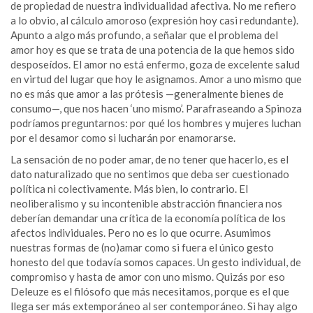
de propiedad de nuestra individualidad afectiva. No me refiero
a lo obvio, al cálculo amoroso (expresión hoy casi redundante).
Apunto a algo más profundo, a señalar que el problema del
amor hoy es que se trata de una potencia de la que hemos sido
desposeídos. El amor no está enfermo, goza de excelente salud
en virtud del lugar que hoy le asignamos. Amor a uno mismo que
no es más que amor a las prótesis —generalmente bienes de
consumo—, que nos hacen ‘uno mismo’. Parafraseando a Spinoza
podríamos preguntarnos: por qué los hombres y mujeres luchan
por el desamor como si lucharán por enamorarse.
La sensación de no poder amar, de no tener que hacerlo, es el
dato naturalizado que no sentimos que deba ser cuestionado
política ni colectivamente. Más bien, lo contrario. El
neoliberalismo y su incontenible abstracción financiera nos
deberían demandar una crítica de la economía política de los
afectos individuales. Pero no es lo que ocurre. Asumimos
nuestras formas de (no)amar como si fuera el único gesto
honesto del que todavía somos capaces. Un gesto individual, de
compromiso y hasta de amor con uno mismo. Quizás por eso
Deleuze es el filósofo que más necesitamos, porque es el que
llega ser más extemporáneo al ser contemporáneo. Si hay algo