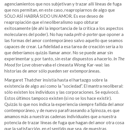
agenciamientos que nos subjetivan y trazar allí líneas de fuga
que nos permitan, en este caso, reapropiarnos de algo que
SÓLO ASÍ HABRÁ SIDO UN AMOR. Es ese deseo de
reapropiación que el neoliberalismo supo obturar
exitosamente (de ahí la importancia de la crítica a los aspectos
moleculares del poder). No hay nada
prêt-à-porter
que oponer a
las formas del amor contemporáneo salvo aquello que seamos
capaces de crear. La fidelidad a esa tarea de creación sería a lo
que deberíamos quizás llamar amor. No se puede amar sin
experimentar y, por tanto, sin estar dispuestos a hacerlo.
In The
Mood for Love
observaba el cineasta Wong Kar-wai: las
historias de amor sólo pueden ser extemporáneas.
Margaret Thatcher insistía hasta el hartazgo sobre la
existencia de algo así como la “sociedad”. El mantra neoliberal:
sólo existen los individuos y las corporaciones. Se equivocó.
Estos últimos tampoco existen (si no se los hace existir).
Quizás lo que nos indica la experiencia siempre fallida del amor
contemporáneo, y de nuevo parafraseando a Spinoza, es que
amamos más a nuestras cadenas individuales que a nuestra
potencia de trazar líneas de fuga que hagan del amor otra cosa
que la satisfacción, en el sentido que sea, de muestras